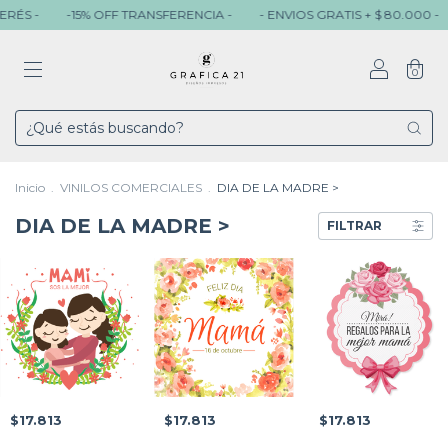
ÉS -
-15% OFF TRANSFERENCIA -
- ENVIOS GRATIS + $ 80.000 -
0
Inicio
.
VINILOS COMERCIALES
.
DIA DE LA MADRE >
DIA DE LA MADRE >
FILTRAR
$17.813
$17.813
$17.813