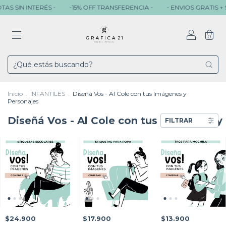
AS SIN INTERÉS -
-15% OFF TRANSFERENCIA -
- ENVIOS GRATIS + $
0
Inicio
.
INFANTILES
.
Diseñá Vos - Al Cole con tus Imágenes y
Personajes
Diseñá Vos - Al Cole con tus Imágenes y
FILTRAR
$13.900
$24.900
$17.900