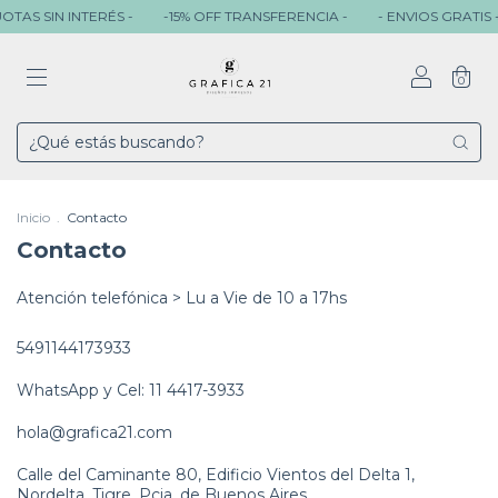
OTAS SIN INTERÉS -
-15% OFF TRANSFERENCIA -
- ENVIOS GRATIS +
0
Inicio
.
Contacto
Contacto
Atención telefónica > Lu a Vie de 10 a 17hs
5491144173933
WhatsApp y Cel: 11 4417-3933
hola@grafica21.com
Calle del Caminante 80, Edificio Vientos del Delta 1,
Nordelta, Tigre, Pcia. de Buenos Aires.