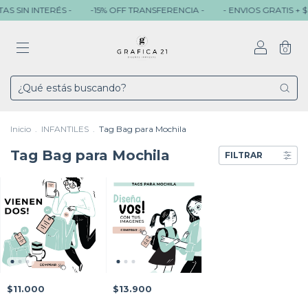
S SIN INTERÉS -
-15% OFF TRANSFERENCIA -
- ENVIOS GRATIS + $ 
0
Inicio
.
INFANTILES
.
Tag Bag para Mochila
Tag Bag para Mochila
FILTRAR
$13.900
$11.000