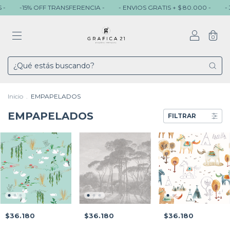
-15% OFF TRANSFERENCIA -
- ENVIOS GRATIS + $ 80.000 -
- 3 CUO
0
Inicio
.
EMPAPELADOS
EMPAPELADOS
FILTRAR
$36.180
$36.180
$36.180