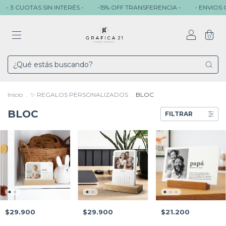
- 3 CUOTAS SIN INTERÉS -
-15% OFF TRANSFERENCIA -
- ENVIOS GR
0
Inicio
.
✨ REGALOS PERSONALIZADOS
.
BLOC
BLOC
FILTRAR
$29.900
$29.900
$21.200