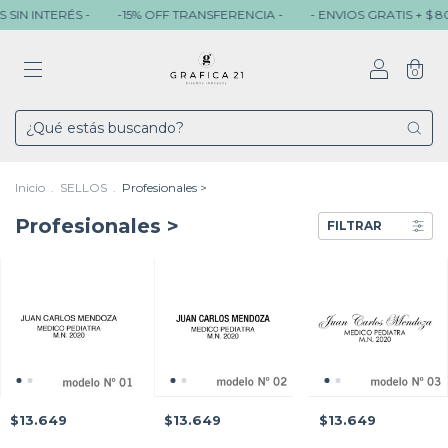
ERÉS -
-15% OFF TRANSFERENCIA -
- ENVIOS GRATIS + $ 80.000 -
0
Inicio
.
SELLOS
.
Profesionales >
Profesionales >
FILTRAR
$13.649
$13.649
$13.649