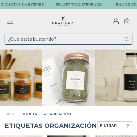
OTAS SIN INTERÉS -
-15% OFF TRANSFERENCIA -
- ENVIOS GRATIS + 
0
Inicio
.
ETIQUETAS ORGANIZACIÓN
ETIQUETAS ORGANIZACIÓN
FILTRAR