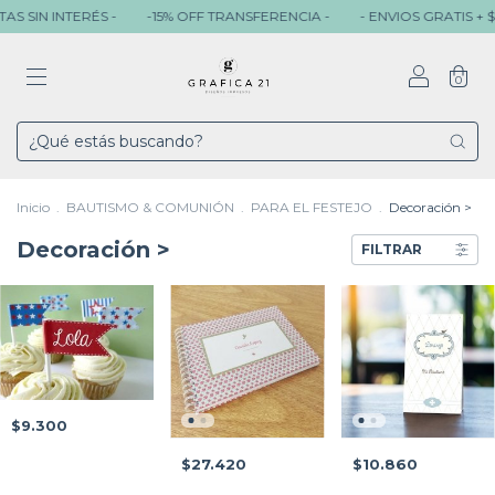
 SIN INTERÉS -
-15% OFF TRANSFERENCIA -
- ENVIOS GRATIS + $ 8
0
Inicio
.
BAUTISMO & COMUNIÓN
.
PARA EL FESTEJO
.
Decoración >
Decoración >
FILTRAR
$9.300
$27.420
$10.860