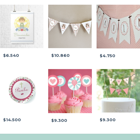
$6.540
$10.860
$4.750
$14.500
$9.300
$9.300