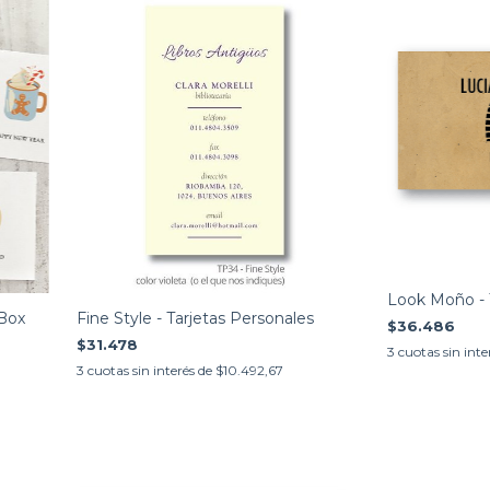
Look Moño - 
 Box
Fine Style - Tarjetas Personales
$36.486
$31.478
3
cuotas sin inte
3
cuotas sin interés de
$10.492,67