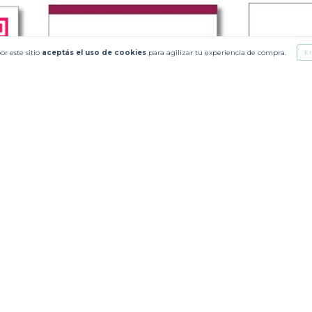
or este sitio
aceptás el uso de cookies
para agilizar tu experiencia de compra.
E
les
Banda Superior 9x5 - Tarjetas
Banda Inferior
Personales
Personales
$31.478
$31.478
3
cuotas sin interés de
$10.492,67
3
cuotas sin inte
ÓN
PRODUCTOS