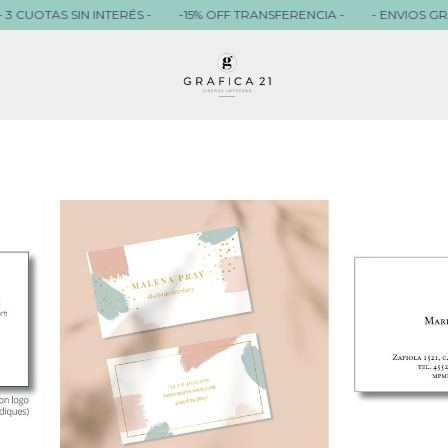
SIN INTERÉS -
-15% OFF TRANSFERENCIA -
- ENVIOS GRATIS + $ 80.