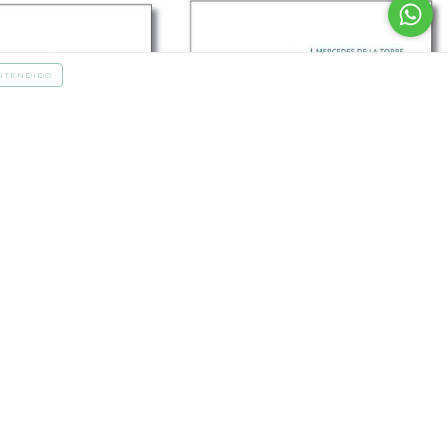
NTENDIDO
 9x5 - Tarjetas
Simple Moderna Frente - Tarjetas
Personales
$29.361
rés de
$10.492,67
3
cuotas sin interés de
$9.787
CONTACTÁNOS