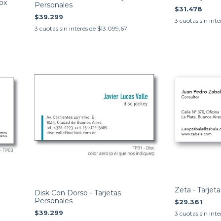
Box
Personales
$31.478
$39.299
3
cuotas sin inte
3
cuotas sin interés de
$13.099,67
Zeta - Tarjet
Disk Con Dorso - Tarjetas
Personales
$29.361
$39.299
3
cuotas sin inte