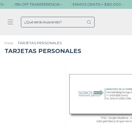
 OFF TRANSFERENCIA -
- ENVIOS GRATIS + $ 80.000 -
- 3 CUOTAS 
Inicio
.
TARJETAS PERSONALES
TARJETAS PERSONALES