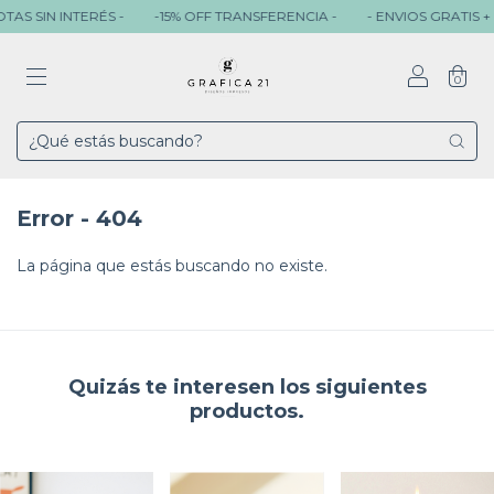
AS SIN INTERÉS -
-15% OFF TRANSFERENCIA -
- ENVIOS GRATIS + $
0
Error - 404
La página que estás buscando no existe.
Quizás te interesen los siguientes
productos.